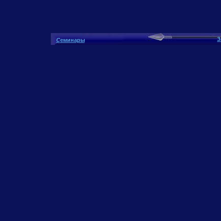
З
С
еминары