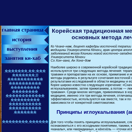
Корейская традиционная ме
основных метода ле
Ко Чханг–нам, доцент кафедры восточной терапии
медицины Университета Кёнгхи, врач центра апопл
заболеваний мозга Клиники новой восточно–западн
Университета Кёнгхи
Со Хон–ганг, Ан Хонг–бом
Наиболее широко в современной корейской традици
используются три следующих метода лечения: тера
������� ��-���
травами и препаратами на их основе, прижигание и 
������� III
методы родились в результате сочетания восточной
�����������
результатами исследований в области медицины и ес
����������
Корее широко известно следующее изречение: «Снач
���������
иглоукалыванием, затем прижиганием, а потом — л
��������
травами». Среди многих методик, применяемых в ко
медицине, именно эти три метода лечения, отличаю
������������
эффективностью, используются как вместе, так и по 
���������
зависимости от конкретной симптоматики.
����������
����������
Принципы иглоукалывания (а
�������
�������� ������
Для того чтобы понять принципы иглоукалывания, сл
познакомиться с его исходными понятиями, такими, 
«каналы», или «меридианы», и кёнгхёль — «точки иг