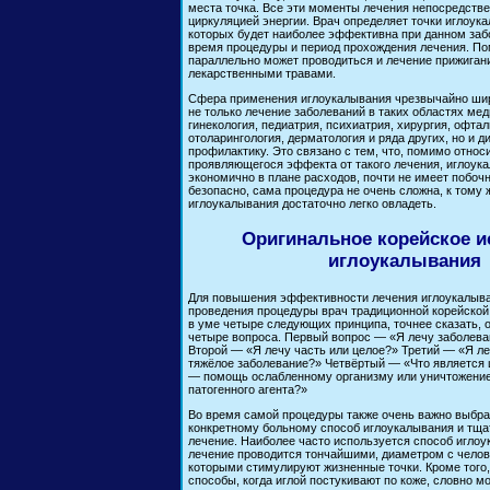
места точка. Все эти моменты лечения непосредстве
циркуляцией энергии. Врач определяет точки иглоук
которых будет наиболее эффективна при данном заб
время процедуры и период прохождения лечения. По
параллельно может проводиться и лечение прижигани
лекарственными травами.
Сфера применения иглоукалывания чрезвычайно шир
не только лечение заболеваний в таких областях мед
гинекология, педиатрия, психиатрия, хирургия, офта
отоларингология, дерматология и ряда других, но и д
профилактику. Это связано с тем, что, помимо относ
проявляющегося эффекта от такого лечения, иглоук
экономично в плане расходов, почти не имеет побочн
безопасно, сама процедура не очень сложна, к тому 
иглоукалывания достаточно легко овладеть.
Оригинальное корейское и
иглоукалывания
Для повышения эффективности лечения иглоукалыв
проведения процедуры врач традиционной корейской
в уме четыре следующих принципа, точнее сказать, о
четыре вопроса. Первый вопрос — «Я лечу заболева
Второй — «Я лечу часть или целое?» Третий — «Я ле
тяжёлое заболевание?» Четвёртый — «Что является 
— помощь ослабленному организму или уничтожение
патогенного агента?»
Во время самой процедуры также очень важно выбр
конкретному больному способ иглоукалывания и тща
лечение. Наиболее часто используется способ иглоу
лечение проводится тончайшими, диаметром с челов
которыми стимулируют жизненные точки. Кроме того
способы, когда иглой постукивают по коже, словно м