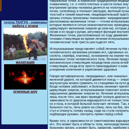
чакральные точки. В корейской традиционной медици
очжангнюкпу, т.е. о «пяти плотных и шести полых вну
внутренние органы человека делятся на «плотные» (с
почки, селезёнка) и «полые» (желудок, желчный пузы
толстый и тонкий кишечник, пищеварительный тракт);
органы сплошь пронизаны «каналами– меридианами»
расположены жизненные точки — «точки иглоукалыв
группа ТАНГУН - семинары
которые являются сетью неанатомических проводящ
работа с огнем
циркулирует жизненная энергия ци (или ки), которая 
ногам и из груди к рукам, регулируя функции внутрен
Жизненные точки, расположенные по ходу движения э
точками стимуляции во время лечения иглоукалывани
человеческом теле триста шестьдесят пять.
Иглоукалывание представляет собой лечение путём
человеческого организма уколами игл, сделанных из
(золота, серебра, платины), основанное на знании «
жизненных точек человеческого тела. Лечение предс
медитация
механическую стимуляцию посредством укола иглой 
стимуляцию, когда иглу просто прикладывают к коже.
ускорению излечения и укреплению здоровья.
Говоря метафорически, «меридианы», или «каналы»,
железной дороге, по которой движется поезд — энерги
акупунктуры можно сравнить со станциями на пути д
Когда человек заболевает, и болезнь начинает преп
циркуляции энергии, иглоукалывание помогает излеч
огненные шоу
нарушенное движение энергии ки. Лечение иглоукал
лишь после того, как врач проведёт полную диагности
зависимости от диагноза варьируются не только точки
но и поза, в которой больной получает лечение. Так,
больного сесть, лечь ровно на спину, лечь на бок, леч
стул и откинуть голову назад, сидя на стуле склонить
подбородок руками, смотреть прямо перед собой.
Кроме того, в зависимости от симптоматики варьиру
игл. Это может быть и область тела, непосредственн
больному органу, а может быть, напротив, наиболее 