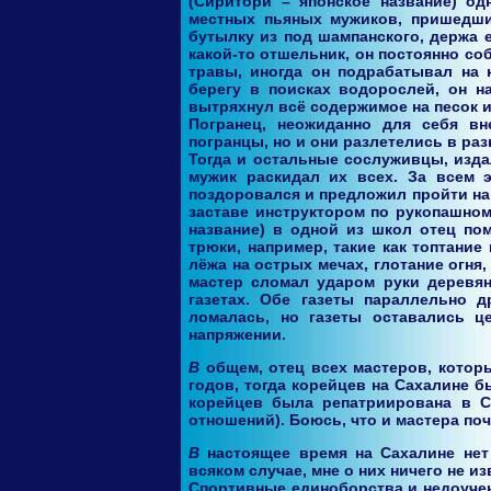
(Сиритори – японское название) од
местных пьяных мужиков, пришедши
бутылку из под шампанского, держа 
какой-то отшельник, он постоянно со
травы, иногда он подрабатывал на 
берегу в поисках водорослей, он н
вытряхнул всё содержимое на песок и 
Погранец, неожиданно для себя вн
погранцы, но и они разлетелись в ра
Тогда и остальные сослуживцы, изда
мужик раскидал их всех. За всем 
поздоровался и предложил пройти на 
заставе инструктором по рукопашном
название) в одной из школ отец по
трюки, например, такие как топтание
лёжа на острых мечах, глотание огня
мастер сломал ударом руки деревян
газетах. Обе газеты параллельно д
ломалась, но газеты оставались ц
напряжении.
В общем, отец всех мастеров, которых он видел, уже не помнит. В основном они встречались в начале 50-х
годов, тогда корейцев на Сахалине 
корейцев была репатриирована в С
отношений). Боюсь, что и мастера по
В настоящее время на Сахалине нет мастеров традиционных боевых искусств Кореи вообще. Никого. Во
всяком случае, мне о них ничего не из
Спортивные единоборства и недоученн