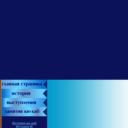
История ки-хаб
История III