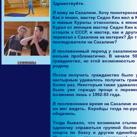
Здравствуйте.
Я живу на Сахалине. Хочу поинтерес
Как я понял, мастер Сидэо Кин жил в
и южные Курилы относились к японс
Курил от японцев мастер Сидэо Кин к
отошли к СССР, и мастер, как и друг
переехал с Сахалина на материк? До т
последователи на Сахалине?
В послевоенный период у сахалинских корейцев не было советского гражданства, и уехать с острова было
весьма проблематично. В начале 5
гражданство, но этой возможностью 
семинары
родину.
Потом получить гражданство было уже очень сложно. Но всё же, как мне известно, некоторым наиболее
настырным удавалось получить гражд
более раз. Некоторым также удавалос
было уже гораздо проще с перемещ
возможно лишь с 1992-93 года.
В послевоенное время на Сахалине иногда встречались мастера. Мой отец помнит некоторых из них, которых
он мог видеть. Корейцы тогда по-ру
общались.
Тогда бывало, что возникали стычки с местными жителями. Было немало хороших бойцов, способных в
одиночку справиться группой более
спорта по боксу и другим единобо