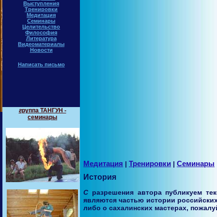
Выступления
Тренировки
Медитация
Семинары
Целительство
Философия
Литература
Видеоматериалы
Новости
Написать письмо
группа ТАНГУН -
семинары
Медитация
|
Тренировки
|
Семинары
История
С разрешения автора публикуем текст письма, пришедшего на адрес сайта. Факты, описанные в письме,
являются частью истории российских 
либо о сахалинских мастерах, пожал