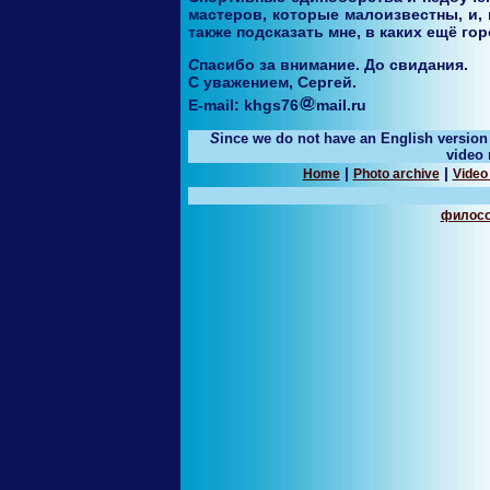
мастеров, которые малоизвестны, и, 
также подсказать мне, в каких ещё го
Спасибо за внимание. До свидания.
С уважением, Сергей.
E-mail: khgs76
mail.ru
Since we do not have an English version of the site yet, there is a menu with the list of pages, where you can see photo- and
video 
|
|
Home
Photo archive
Video
филос