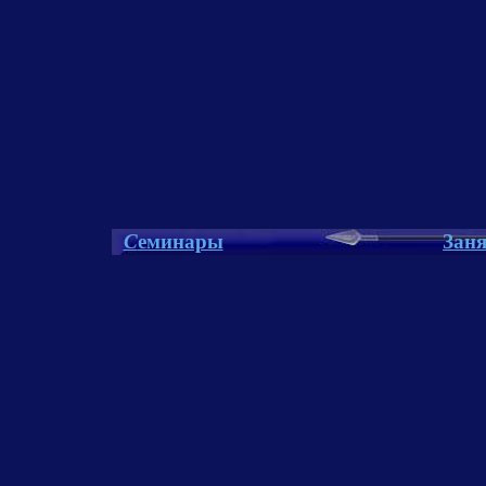
С
еминары
Зан